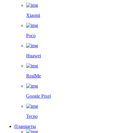
Xiaomi
Poco
Huawei
RealMe
Google Pixel
Tecno
Планшеты