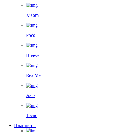
Xiaomi
Poco
Huawei
RealMe
Asus
Tecno
Планшеты