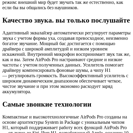
режим: внешний мир будет звучать так же естественно, как
если бы вы общались без наушников.
Качество звука. вы только послушайте
Адаптивный эквалайзер автоматически регулирует параметры
звука с учетом формы уха, создавая превосходное, неизменно
богатое звучание. Мощный бас достигается с помощью
драйвера с широкой амплитудой и низким уровнем
искажений. Внутренний микрофон воспринимает звук так же,
как и вы. Затем AirPods Pro настраивают средние и низкие
частоты с учетом полученных данных. Усилитель помогает
драйверу компенсировать фоновые шумы, а чипу H1
— регулировать громкость. Высокоэффективный усилитель с
широким динамическим диапазоном обеспечивает четкое,
чистое звучание и при этом экономно расходует заряд
аккумулятора.
Самые звонкие технологии
Компактные и высокотехно­логичные AirPods Pro созданы на
основе архитектуры System in Package с уникальным чипом
H1, который поддерживает работу всех функций AirPods Pro
— от аудио до Siri. Чип H1, разработанный Apple, оснащен 10