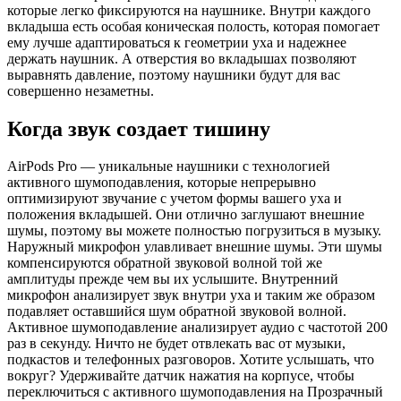
которые легко фиксируются на наушнике. Внутри каждого
вкладыша есть особая коническая полость, которая помогает
ему лучше адаптироваться к геометрии уха и надежнее
держать наушник. А отверстия во вкладышах позволяют
выравнять давление, поэтому наушники будут для вас
совершенно незаметны.
Когда звук создает тишину
AirPods Pro — уникальные наушники с технологией
активного шумоподавления, которые непрерывно
оптимизируют звучание с учетом формы вашего уха и
положения вкладышей. Они отлично заглушают внешние
шумы, поэтому вы можете полностью погрузиться в музыку.
Наружный микрофон улавливает внешние шумы. Эти шумы
компенсируются обратной звуковой волной той же
амплитуды прежде чем вы их услышите. Внутренний
микрофон анализирует звук внутри уха и таким же образом
подавляет оставшийся шум обратной звуковой волной.
Активное шумоподавление анализирует аудио с частотой 200
раз в секунду. Ничто не будет отвлекать вас от музыки,
подкастов и телефонных разговоров. Хотите услышать, что
вокруг? Удерживайте датчик нажатия на корпусе, чтобы
переключиться с активного шумоподавления на Прозрачный