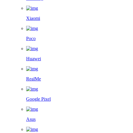
Xiaomi
Poco
Huawei
RealMe
Google Pixel
Asus