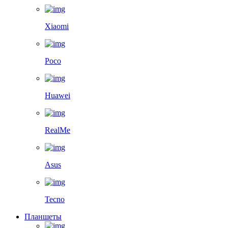
Xiaomi
Poco
Huawei
RealMe
Asus
Tecno
Планшеты