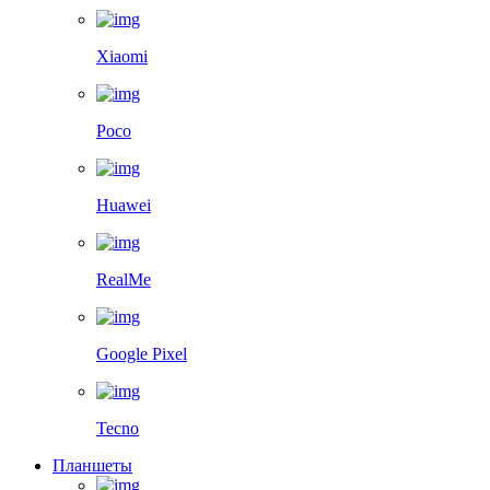
Xiaomi
Poco
Huawei
RealMe
Google Pixel
Tecno
Планшеты