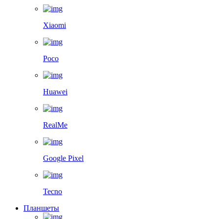
Xiaomi
Poco
Huawei
RealMe
Google Pixel
Tecno
Планшеты