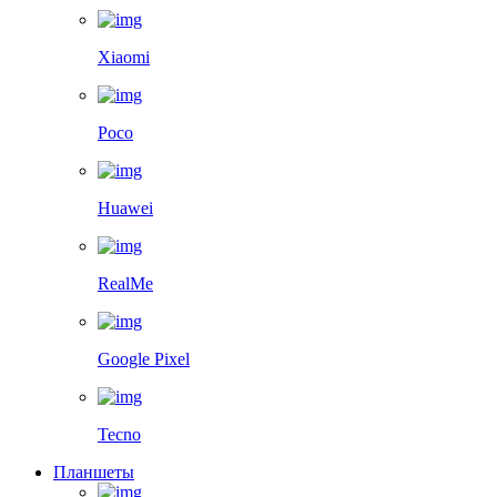
Xiaomi
Poco
Huawei
RealMe
Google Pixel
Tecno
Планшеты