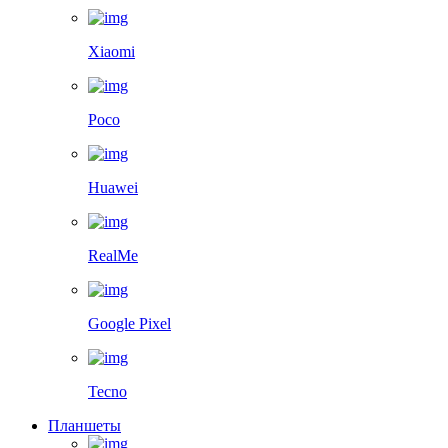
Xiaomi
Poco
Huawei
RealMe
Google Pixel
Tecno
Планшеты