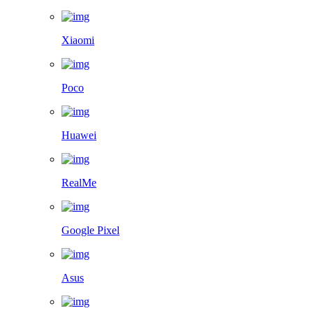
Xiaomi
Poco
Huawei
RealMe
Google Pixel
Asus