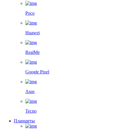
Poco
Huawei
RealMe
Google Pixel
Asus
Tecno
Планшеты